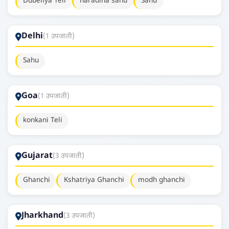
Dubeliya Teli
haradiha sahu
Sahu
Delhi
(1 उपजाती)
Sahu
Goa
(1 उपजाती)
konkani Teli
Gujarat
(3 उपजाती)
Ghanchi
Kshatriya Ghanchi
modh ghanchi
Jharkhand
(3 उपजाती)