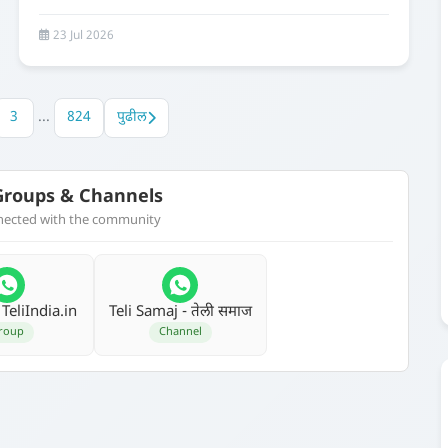
23 Jul 2026
3
...
824
पुढील
roups & Channels
nnected with the community
 TeliIndia.in
Teli Samaj - तेली समाज
roup
Channel