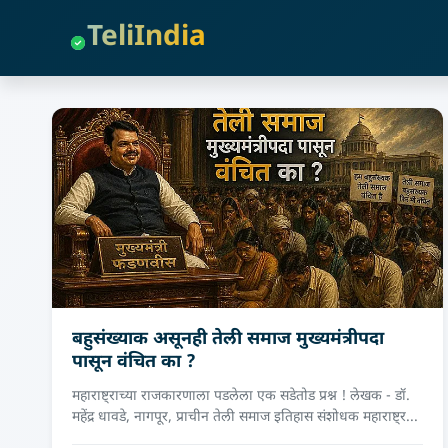
TeliIndia
बहुसंख्याक असूनही तेली समाज मुख्यमंत्रीपदा
पासून वंचित का ?
महाराष्ट्राच्या राजकारणाला पडलेला एक सडेतोड प्रश्न ! लेखक - डॉ.
महेंद्र धावडे, नागपूर, प्राचीन तेली समाज इतिहास संशोधक महाराष्ट्र...