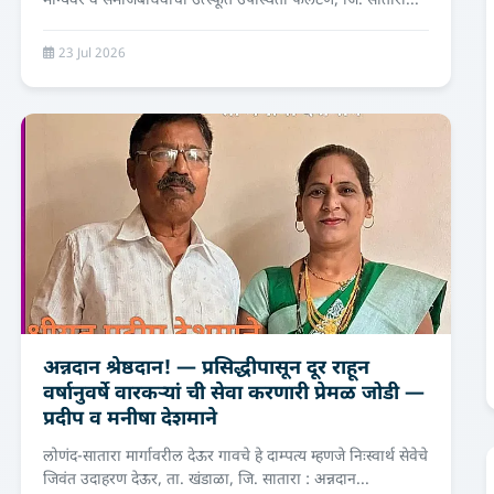
मान्यवर व समाजबांधवांची उत्स्फूर्त उपस्थिती फलटण, जि. सातारा...
23 Jul 2026
अन्नदान श्रेष्ठदान! — प्रसिद्धीपासून दूर राहून
वर्षानुवर्षे वारकऱ्यां ची सेवा करणारी प्रेमळ जोडी —
प्रदीप व मनीषा देशमाने
लोणंद-सातारा मार्गावरील देऊर गावचे हे दाम्पत्य म्हणजे निःस्वार्थ सेवेचे
जिवंत उदाहरण देऊर, ता. खंडाळा, जि. सातारा : अन्नदान...