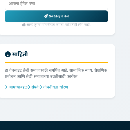
सबस्क्राइब करा
आम्ही तुमची गोपनीयता जपतो. कोणतीही स्पॅम नाही.
माहिती
हा वेबसाइट तेली समाजासाठी समर्पित आहे. सामाजिक न्याय, शैक्षणिक
प्रबोधन आणि तेली समाजाच्या उन्नतीसाठी कार्यरत.
आमच्याबद्दल
संपर्क
गोपनीयता धोरण