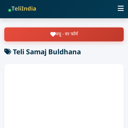
TeliIndia
वधु - वर फॉर्म
Teli Samaj Buldhana