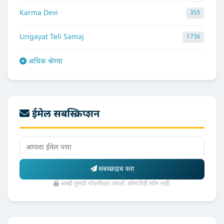
Karma Devi
355
Lingayat Teli Samaj
1736
अधिक श्रेण्या
ईमेल सबस्क्रिप्शन
सबस्क्राइब करा
आम्ही तुमची गोपनीयता जपतो. कोणतीही स्पॅम नाही.