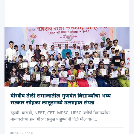
वीरशैव तेली समाजातील गुणवंत विद्यार्थ्यांचा भव्य
सत्कार सोहळा लातूरमध्ये उत्साहात संपन्न
दहावी, बारावी, NEET, CET, MPSC, UPSC उत्तीर्ण विद्यार्थ्यांचा
मान्यवरांच्या हस्ते गौरव; प्रमुख पाहुण्यांनी दिले मौल्यवान...