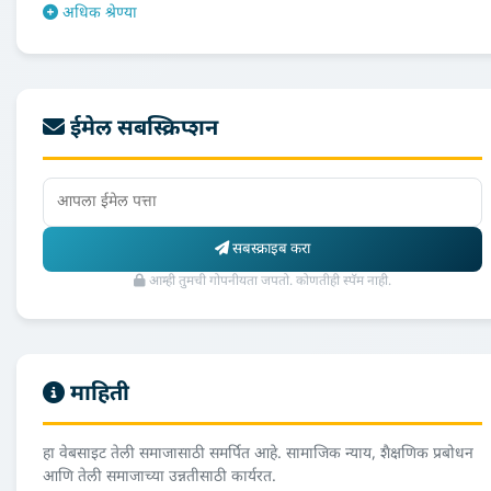
अधिक श्रेण्या
ईमेल सबस्क्रिप्शन
सबस्क्राइब करा
आम्ही तुमची गोपनीयता जपतो. कोणतीही स्पॅम नाही.
माहिती
हा वेबसाइट तेली समाजासाठी समर्पित आहे. सामाजिक न्याय, शैक्षणिक प्रबोधन
आणि तेली समाजाच्या उन्नतीसाठी कार्यरत.