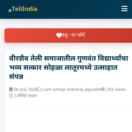
TeliIndia
वधु - वर फॉर्म
वीरशैव तेली समाजातील गुणवंत विद्यार्थ्यांचा
भव्य सत्कार सोहळा लातूरमध्ये उत्साहात
संपन्न
06 July 2026
sant santaji maharaj jagnade
293 views
3 मिनिटे वाचन