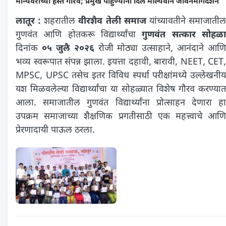
मान्यवरांच्या हस्ते गौरव; प्रमुख पाहुण्यांनी दिले मौल्यवान जीवनमार्गदर्शन
लातूर :
शहरातील
वीरशैव तेली समाज
यांच्यावतीने समाजाती
गुणवंत आणि होतकरू विद्यार्थ्यांचा
गुणवंत सत्कार सोहळ
दिनांक
०५ जुलै २०२६
रोजी मोठ्या उत्साहाने, आनंदाने आणि
भव्य स्वरूपात संपन्न झाला. इयत्ता दहावी, बारावी, NEET, CET,
MPSC, UPSC तसेच इतर विविध स्पर्धा परीक्षांमध्ये उल्लेखनीय
यश मिळवलेल्या विद्यार्थ्यांचा या सोहळ्यात विशेष गौरव करण्यात
आला. समाजातील गुणवंत विद्यार्थ्यांना प्रोत्साहन देणारा हा
उपक्रम समाजाच्या शैक्षणिक प्रगतीसाठी एक महत्त्वाचे आणि
प्रेरणादायी पाऊल ठरला.