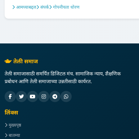
आमच्याबद्दल
संपर्क
गोपनीयता धोरण
तेली समाज
तेली समाजासाठी समर्पित डिजिटल मंच. सामाजिक न्याय, शैक्षणिक
प्रबोधन आणि तेली समाजाच्या उन्नतीसाठी कार्यरत.
लिंक्स
मुख्यपृष्ठ
बातम्या