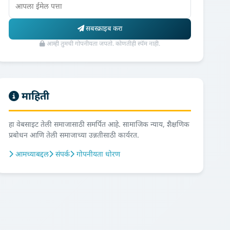
सबस्क्राइब करा
आम्ही तुमची गोपनीयता जपतो. कोणतीही स्पॅम नाही.
माहिती
हा वेबसाइट तेली समाजासाठी समर्पित आहे. सामाजिक न्याय, शैक्षणिक
प्रबोधन आणि तेली समाजाच्या उन्नतीसाठी कार्यरत.
आमच्याबद्दल
संपर्क
गोपनीयता धोरण