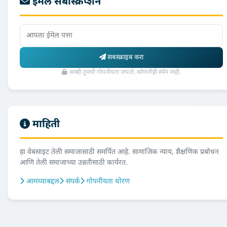
ईमेल सबस्क्रिप्शन
सबस्क्राइब करा
आम्ही तुमची गोपनीयता जपतो. कोणतीही स्पॅम नाही.
माहिती
हा वेबसाइट तेली समाजासाठी समर्पित आहे. सामाजिक न्याय, शैक्षणिक प्रबोधन
आणि तेली समाजाच्या उन्नतीसाठी कार्यरत.
आमच्याबद्दल
संपर्क
गोपनीयता धोरण