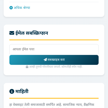
अधिक श्रेण्या
ईमेल सबस्क्रिप्शन
सबस्क्राइब करा
आम्ही तुमची गोपनीयता जपतो. कोणतीही स्पॅम नाही.
माहिती
हा वेबसाइट तेली समाजासाठी समर्पित आहे. सामाजिक न्याय, शैक्षणिक