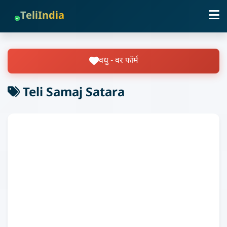
TeliIndia
वधु - वर फॉर्म
Teli Samaj Satara