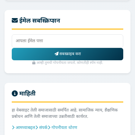
ईमेल सबस्क्रिप्शन
सबस्क्राइब करा
आम्ही तुमची गोपनीयता जपतो. कोणतीही स्पॅम नाही.
माहिती
हा वेबसाइट तेली समाजासाठी समर्पित आहे. सामाजिक न्याय, शैक्षणिक
प्रबोधन आणि तेली समाजाच्या उन्नतीसाठी कार्यरत.
आमच्याबद्दल
संपर्क
गोपनीयता धोरण