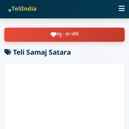
TeliIndia
वधु - वर फॉर्म
Teli Samaj Satara