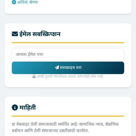
अधिक श्रेण्या
ईमेल सबस्क्रिप्शन
सबस्क्राइब करा
आम्ही तुमची गोपनीयता जपतो. कोणतीही स्पॅम नाही.
माहिती
हा वेबसाइट तेली समाजासाठी समर्पित आहे. सामाजिक न्याय, शैक्षणिक
प्रबोधन आणि तेली समाजाच्या उन्नतीसाठी कार्यरत.