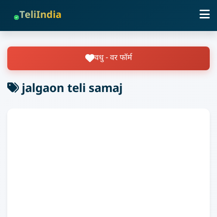
TeliIndia
वधु - वर फॉर्म
jalgaon teli samaj