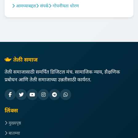
आमच्याबद्दल
संपर्क
गोपनीयता धोरण
तेली समाज
तेली समाजासाठी समर्पित डिजिटल मंच. सामाजिक न्याय, शैक्षणिक
प्रबोधन आणि तेली समाजाच्या उन्नतीसाठी कार्यरत.
लिंक्स
मुख्यपृष्ठ
बातम्या