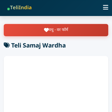
TeliIndia
वधु - वर फॉर्म
Teli Samaj Wardha