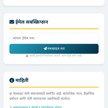
ईमेल सबस्क्रिप्शन
सबस्क्राइब करा
आम्ही तुमची गोपनीयता जपतो. कोणतीही स्पॅम नाही.
माहिती
हा वेबसाइट तेली समाजासाठी समर्पित आहे. सामाजिक न्याय, शैक्षणिक
प्रबोधन आणि तेली समाजाच्या उन्नतीसाठी कार्यरत.
आमच्याबद्दल
संपर्क
गोपनीयता धोरण