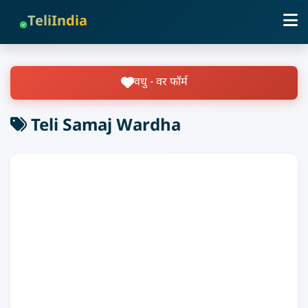
TeliIndia
वधु - वर फॉर्म
Teli Samaj Wardha