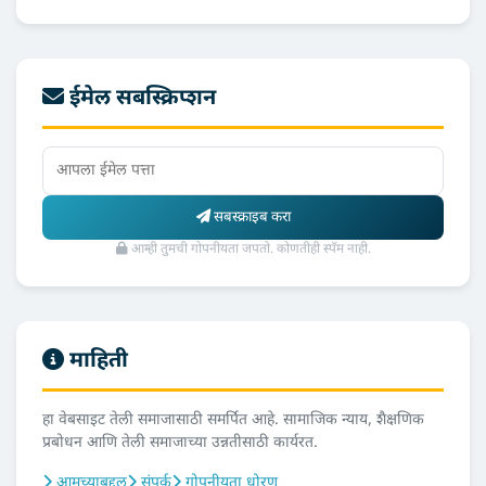
ईमेल सबस्क्रिप्शन
सबस्क्राइब करा
आम्ही तुमची गोपनीयता जपतो. कोणतीही स्पॅम नाही.
माहिती
हा वेबसाइट तेली समाजासाठी समर्पित आहे. सामाजिक न्याय, शैक्षणिक
प्रबोधन आणि तेली समाजाच्या उन्नतीसाठी कार्यरत.
आमच्याबद्दल
संपर्क
गोपनीयता धोरण