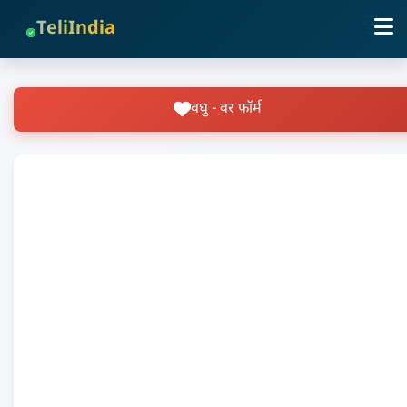
TeliIndia
वधु - वर फॉर्म