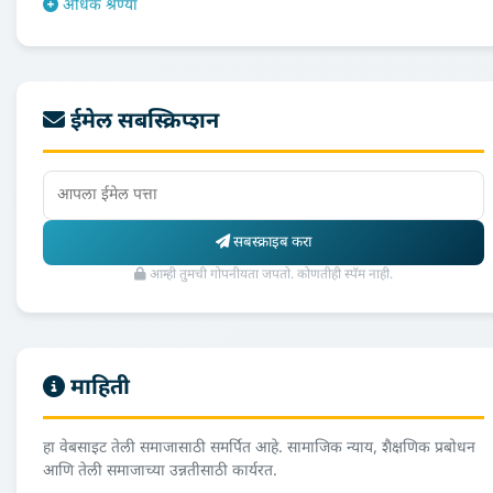
अधिक श्रेण्या
ईमेल सबस्क्रिप्शन
सबस्क्राइब करा
आम्ही तुमची गोपनीयता जपतो. कोणतीही स्पॅम नाही.
माहिती
हा वेबसाइट तेली समाजासाठी समर्पित आहे. सामाजिक न्याय, शैक्षणिक प्रबोधन
आणि तेली समाजाच्या उन्नतीसाठी कार्यरत.