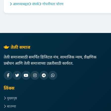
आमच्याबद्दल
संपर्क
गोपनीयता धोरण
तेली समाज
तेली समाजासाठी समर्पित डिजिटल मंच. सामाजिक न्याय, शैक्षणिक
प्रबोधन आणि तेली समाजाच्या उन्नतीसाठी कार्यरत.
लिंक्स
मुख्यपृष्ठ
बातम्या