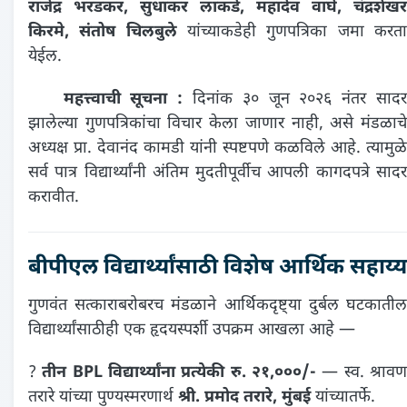
राजेंद्र भरडकर, सुधाकर लाकडे, महादेव वाघे, चंद्रशेखर
किरमे, संतोष चिलबुले
यांच्याकडेही गुणपत्रिका जमा करत
येईल.
⚠️
महत्त्वाची सूचना :
दिनांक ३० जून २०२६ नंतर साद
झालेल्या गुणपत्रिकांचा विचार केला जाणार नाही, असे मंडळाचे
अध्यक्ष प्रा. देवानंद कामडी यांनी स्पष्टपणे कळविले आहे. त्यामुळे
सर्व पात्र विद्यार्थ्यांनी अंतिम मुदतीपूर्वीच आपली कागदपत्रे सादर
करावीत.
बीपीएल विद्यार्थ्यांसाठी विशेष आर्थिक सहाय्य
गुणवंत सत्काराबरोबरच मंडळाने आर्थिकदृष्ट्या दुर्बल घटकातील
विद्यार्थ्यांसाठीही एक हृदयस्पर्शी उपक्रम आखला आहे —
?
तीन BPL विद्यार्थ्यांना प्रत्येकी रु. २१,०००/-
— स्व. श्राव
तरारे यांच्या पुण्यस्मरणार्थ
श्री. प्रमोद तरारे, मुंबई
यांच्यातर्फे.