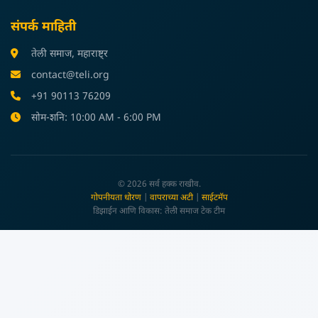
संपर्क माहिती
तेली समाज, महाराष्ट्र
contact@teli.org
+91 90113 76209
सोम-शनि: 10:00 AM - 6:00 PM
© 2026 सर्व हक्क राखीव.
गोपनीयता धोरण
|
वापराच्या अटी
|
साईटमॅप
डिझाईन आणि विकास: तेली समाज टेक टीम