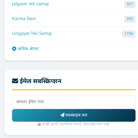
jalgaon teli samaj
321
Karma Devi
355
Lingayat Teli Samaj
1736
अधिक श्रेण्या
ईमेल सबस्क्रिप्शन
सबस्क्राइब करा
आम्ही तुमची गोपनीयता जपतो. कोणतीही स्पॅम नाही.