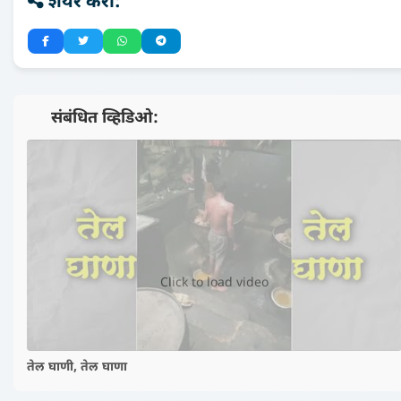
शेयर करा:
📺 संबंधित व्हिडिओ:
▶️
Click to load video
तेल घाणी, तेल घाणा