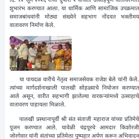
दि. १२ जून २०२६ रोजी दुपारी २ वाजता उत्साहपूर्ण वातावरणात
शुभारंभ करण्यात आला. या धार्मिक आणि सामाजिक उपक्रमात
समाजबांधवांनी मोठ्या संख्येने सहभाग नोंदवत भक्तीमय
वातावरण निर्माण केले.
या पायदळ वारीचे नेतृत्व समाजसेवक राजेश बेले यांनी केले.
त्यांच्या मार्गदर्शनाखाली पालखी सोहळ्याचे नियोजन करण्यात
आले असून, वारीत सहभागी झालेल्या वारकऱ्यांमध्ये उत्साहाचे
वातावरण पाहायला मिळाले.
पालखी प्रस्थानापूर्वी श्री संत संताजी महाराज यांच्या प्रतिमेचे
पूजन करण्यात आले. यावेळी चंद्रपूरचे आमदार किशोरजी
जोरगेवार यांनी संतांच्या प्रतिमेला पुष्पहार अर्पण करून अभिवादन