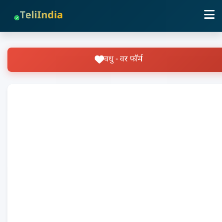
TeliIndia
वधु - वर फॉर्म