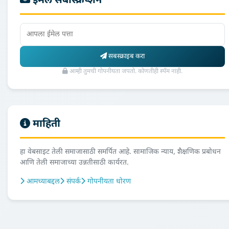
ईमेल सबस्क्रिप्शन
सबस्क्राइब करा
आम्ही तुमची गोपनीयता जपतो. कोणतीही स्पॅम नाही.
माहिती
हा वेबसाइट तेली समाजासाठी समर्पित आहे. सामाजिक न्याय, शैक्षणिक प्रबोधन
आणि तेली समाजाच्या उन्नतीसाठी कार्यरत.
आमच्याबद्दल
संपर्क
गोपनीयता धोरण