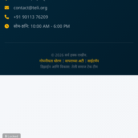
contact@teli.org
+91 90113 76209
सोम-शनि: 10:00 AM - 6:00 PM
© 2026 सर्व हक्क राखीव.
गोपनीयता धोरण
|
वापराच्या अटी
|
साईटमॅप
डिझाईन आणि विकास: तेली समाज टेक टीम
🔒 Locked