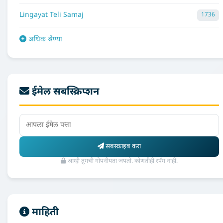
Lingayat Teli Samaj
1736
अधिक श्रेण्या
ईमेल सबस्क्रिप्शन
सबस्क्राइब करा
आम्ही तुमची गोपनीयता जपतो. कोणतीही स्पॅम नाही.
माहिती