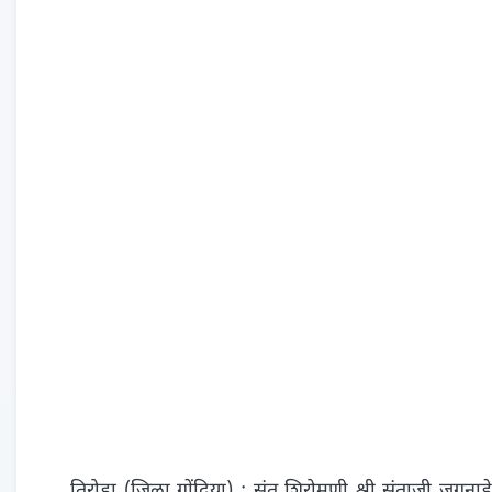
तिरोडा (जिला गोंदिया) : संत शिरोमणी श्री संताजी जगनाडे