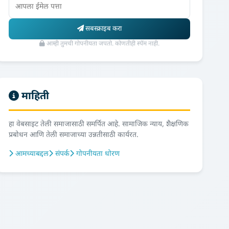
सबस्क्राइब करा
आम्ही तुमची गोपनीयता जपतो. कोणतीही स्पॅम नाही.
माहिती
हा वेबसाइट तेली समाजासाठी समर्पित आहे. सामाजिक न्याय, शैक्षणिक
प्रबोधन आणि तेली समाजाच्या उन्नतीसाठी कार्यरत.
आमच्याबद्दल
संपर्क
गोपनीयता धोरण