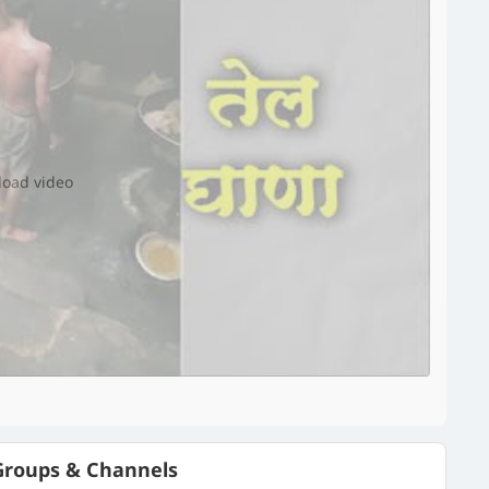
▶️
 load video
roups & Channels