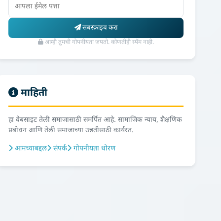
सबस्क्राइब करा
आम्ही तुमची गोपनीयता जपतो. कोणतीही स्पॅम नाही.
माहिती
हा वेबसाइट तेली समाजासाठी समर्पित आहे. सामाजिक न्याय, शैक्षणिक
प्रबोधन आणि तेली समाजाच्या उन्नतीसाठी कार्यरत.
आमच्याबद्दल
संपर्क
गोपनीयता धोरण