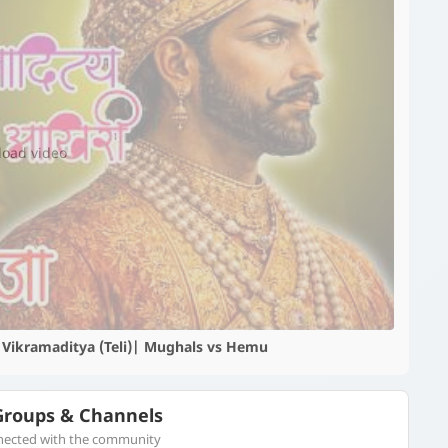
▶️
 load video
Hemu Vikramaditya (Teli)| Mughals vs Hemu
roups & Channels
nnected with the community