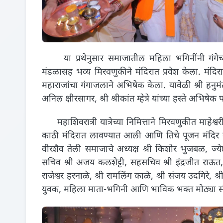
या प्रथेनुसार समाजातील महिला भगिनींनी गंगेच्
मंडळासह भव्य मिरवणुकीने मंदिरात प्रवेश केला. मंदिरात 
महाराजांचा गंगाजलाने अभिषेक केला. यावेळी श्री हनुमंत (मु
अनिल क्षीरसागर, श्री श्रीकांत म्हेत्रे यांच्या हस्ते अभिषे
महाशिवरात्री यात्रेच्या निमित्ताने मिरवणुकीत माहे
काठी मंदिरात लावण्यात आली आणि तिचे पूजन मंदिर कमिटी
वीरशैव तेली समाजाचे अध्यक्ष श्री किशोर भुजबळ, ज्ये
सचिव श्री अजय कलशेट्टी, सहसचिव श्री इंद्रजीत राऊत, क
राजेश्वर हरनाळे, श्री रामलिंग काळे, श्री संजय उदगिरे, 
युवक, महिला माता-भगिनी आणि भाविक भक्त मोठ्या संख्