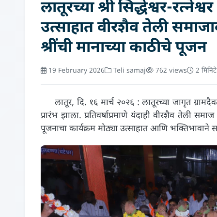
लातूरच्या श्री सिद्धेश्वर-रत्नेश्
उत्साहात वीरशैव तेली समाज
श्रींची मानाच्‍या काठीचे पूजन
19 February 2026
Teli samaj
762 views
2 मिनिट
लातूर, दि. १६ मार्च २०२६ : लातूरच्या जागृत ग्रामदैवत श्र
प्रारंभ झाला. प्रतिवर्षाप्रमाणे यंदाही वीरशैव तेली 
पूजनाचा कार्यक्रम मोठ्या उत्साहात आणि भक्तिभावाने