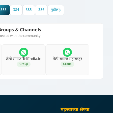
383
384
385
386
पुढील
roups & Channels
nnected with the community
तेली समाज TeliIndia.in
तेली समाज महाराष्‍ट्र
Group
Group
महत्त्वाच्या श्रेण्या