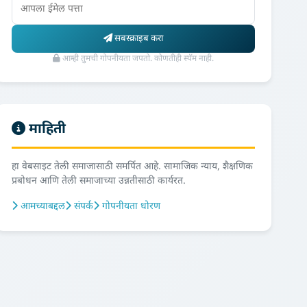
सबस्क्राइब करा
आम्ही तुमची गोपनीयता जपतो. कोणतीही स्पॅम नाही.
माहिती
हा वेबसाइट तेली समाजासाठी समर्पित आहे. सामाजिक न्याय, शैक्षणिक
प्रबोधन आणि तेली समाजाच्या उन्नतीसाठी कार्यरत.
आमच्याबद्दल
संपर्क
गोपनीयता धोरण