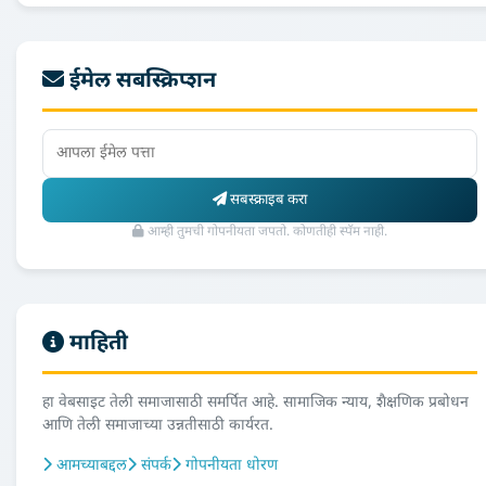
ईमेल सबस्क्रिप्शन
सबस्क्राइब करा
आम्ही तुमची गोपनीयता जपतो. कोणतीही स्पॅम नाही.
माहिती
हा वेबसाइट तेली समाजासाठी समर्पित आहे. सामाजिक न्याय, शैक्षणिक प्रबोधन
आणि तेली समाजाच्या उन्नतीसाठी कार्यरत.
आमच्याबद्दल
संपर्क
गोपनीयता धोरण