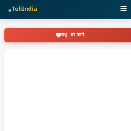
TeliIndia
वधु - वर फॉर्म