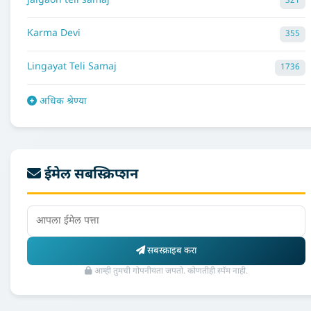
jalgaon teli samaj
321
Karma Devi
355
Lingayat Teli Samaj
1736
अधिक श्रेण्या
ईमेल सबस्क्रिप्शन
सबस्क्राइब करा
आम्ही तुमची गोपनीयता जपतो. कोणतीही स्पॅम नाही.