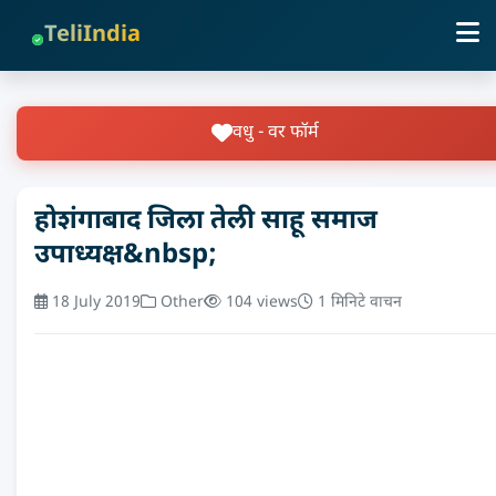
TeliIndia
वधु - वर फॉर्म
होशंगाबाद जिला तेली साहू समाज
उपाध्यक्ष&nbsp;
18 July 2019
Other
104 views
1 मिनिटे वाचन