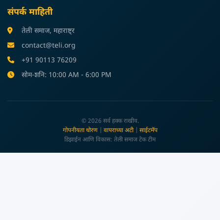
संपर्क माहिती
तेली समाज, महाराष्ट्र
contact@teli.org
+91 90113 76209
सोम-शनि: 10:00 AM - 6:00 PM
© 2026 सर्व हक्क राखीव.
गोपनीयता धोरण
|
वापराच्या अटी
|
साईटमॅप
डिझाईन आणि विकास: तेली समाज टेक टीम