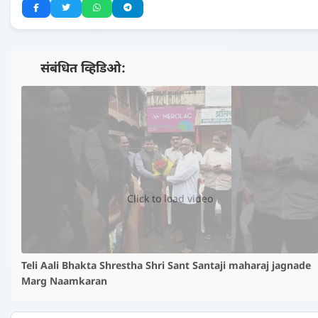
📺 संबंधित व्हिडिओ:
▶️
Click to load video
Teli Aali Bhakta Shrestha Shri Sant Santaji maharaj jagnade
Marg Naamkaran