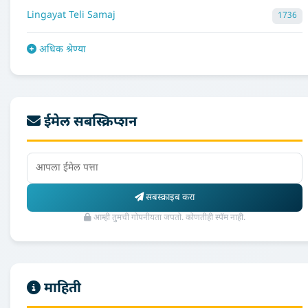
Lingayat Teli Samaj
1736
अधिक श्रेण्या
ईमेल सबस्क्रिप्शन
सबस्क्राइब करा
आम्ही तुमची गोपनीयता जपतो. कोणतीही स्पॅम नाही.
माहिती