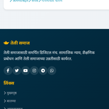
आमच्याबद्दल
संपर्क
गोपनीयता धोरण
तेली समाज
तेली समाजासाठी समर्पित डिजिटल मंच. सामाजिक न्याय, शैक्षणिक
प्रबोधन आणि तेली समाजाच्या उन्नतीसाठी कार्यरत.
लिंक्स
मुख्यपृष्ठ
बातम्या