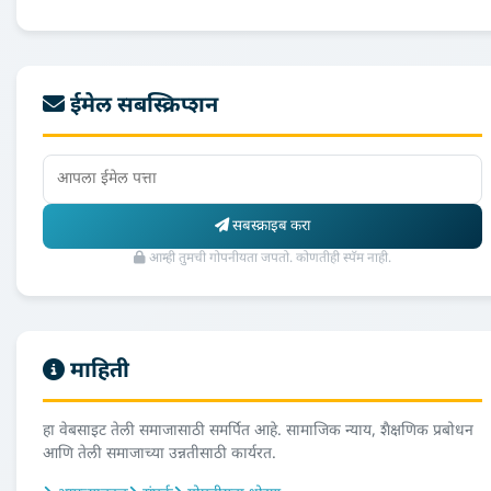
ईमेल सबस्क्रिप्शन
सबस्क्राइब करा
आम्ही तुमची गोपनीयता जपतो. कोणतीही स्पॅम नाही.
माहिती
हा वेबसाइट तेली समाजासाठी समर्पित आहे. सामाजिक न्याय, शैक्षणिक प्रबोधन
आणि तेली समाजाच्या उन्नतीसाठी कार्यरत.