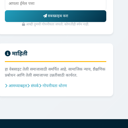
सबस्क्राइब करा
आम्ही तुमची गोपनीयता जपतो. कोणतीही स्पॅम नाही.
माहिती
हा वेबसाइट तेली समाजासाठी समर्पित आहे. सामाजिक न्याय, शैक्षणिक
प्रबोधन आणि तेली समाजाच्या उन्नतीसाठी कार्यरत.
आमच्याबद्दल
संपर्क
गोपनीयता धोरण