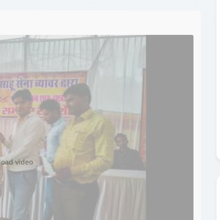
▶️
 load video