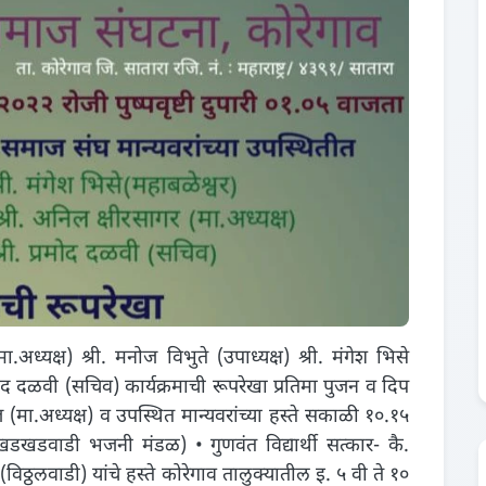
अध्यक्ष) श्री. मनोज विभुते (उपाध्यक्ष) श्री. मंगेश भिसे
्रमोद दळवी (सचिव) कार्यक्रमाची रूपरेखा प्रतिमा पुजन व दिप
ज (मा.अध्यक्ष) व उपस्थित मान्यवरांच्या हस्ते सकाळी १०.१५
वाडी भजनी मंडळ) • गुणवंत विद्यार्थी सत्कार- कै.
(विठ्ठलवाडी) यांचे हस्ते कोरेगाव तालुक्यातील इ. ५ वी ते १०