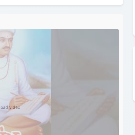
▶️
 load video