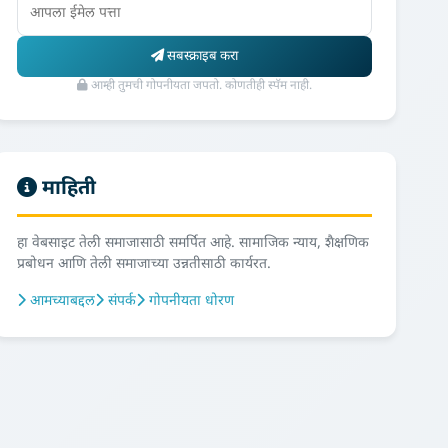
सबस्क्राइब करा
आम्ही तुमची गोपनीयता जपतो. कोणतीही स्पॅम नाही.
माहिती
हा वेबसाइट तेली समाजासाठी समर्पित आहे. सामाजिक न्याय, शैक्षणिक
प्रबोधन आणि तेली समाजाच्या उन्नतीसाठी कार्यरत.
आमच्याबद्दल
संपर्क
गोपनीयता धोरण