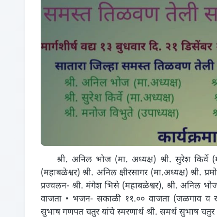
श्री. अनिल भोज (मा. अध्यक्ष) श्री. सुरेश किर्वे (मा.
(महाबळेश्वर) श्री. अनिल क्षीरसागर (मा.अध्यक्ष) श्री. प
प्रज्वलन- श्री. मंगेश भिसे (महाबळेश्वर), श्री. अनिल भो
वाजता • भजन- सकाळी ११.०० वाजता (जळगाव व खडखड
सुभाष गणपत चतुर यांचे स्मरणार्थ श्री. समर्थ सुभाष चतुर 