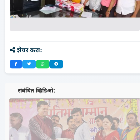
शेयर करा:
📺 संबंधित व्हिडिओ:
▶️