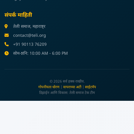
संपर्क माहिती
तेली समाज, महाराष्ट्र
contact@teli.org
+91 90113 76209
सोम-शनि: 10:00 AM - 6:00 PM
© 2026 सर्व हक्क राखीव.
गोपनीयता धोरण
|
वापराच्या अटी
|
साईटमॅप
डिझाईन आणि विकास: तेली समाज टेक टीम