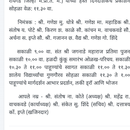
रायगड जिल्हा म.प्रा.तै. म.) यांच्या हस्ते दिनदर्शिकेचे प्रकाशन
सोहळा वेळ: ११.३० वा.
निमंत्रक : श्री. गणेश मु. धोत्रे श्री. गणेश मा. महाडिक श्री.
संतोष य. पोटे श्री. किरण श. काळे सौ. कांचन म. वाचकवडे सौ.
अर्चना स. इप्ते सौ. श्री. गजानन छ. वैद्य श्री. गणेश गो. शिंदे
सकाळी ९.०० वा. संत श्री जगनाडे महाराज प्रतिमा पुजन
सकाळी १०.०० वा. हळदी कुंकू समारंभ ओळख-परिचय. सकाळी
१०.३० ते ११.०० पाहूण्यांचे स्वागत सकाळी ११.०० ते ११.३०
शालेय विद्यार्थ्यांचा गुणगौरव सोहळा सकाळी ११.३० ते १.००
पाहूण्यांचे मार्गदर्शन आभार प्रदर्शन, लकी ड्रॉ आणि भोजन
आपले नम्र - श्री. संतोष ना. कोते (अध्यक्ष) श्री. महेंद्र रा.
वाचकवडे (कार्याध्यक्ष) श्री. संकेत सु. शिंदे (सचिव) श्री. दत्तात्रय
कों. इप्ते (खजिनदार)