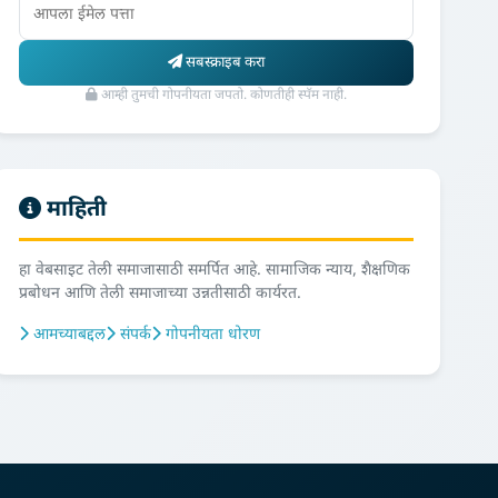
सबस्क्राइब करा
आम्ही तुमची गोपनीयता जपतो. कोणतीही स्पॅम नाही.
माहिती
हा वेबसाइट तेली समाजासाठी समर्पित आहे. सामाजिक न्याय, शैक्षणिक
प्रबोधन आणि तेली समाजाच्या उन्नतीसाठी कार्यरत.
आमच्याबद्दल
संपर्क
गोपनीयता धोरण