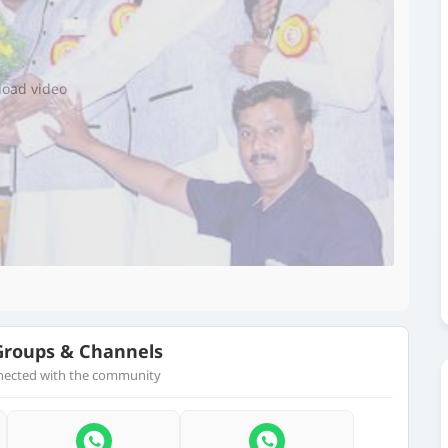
▶️
 load video
roups & Channels
nnected with the community