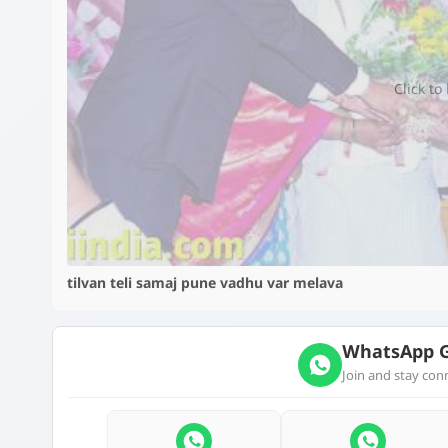
Click to
tilvan teli samaj pune vadhu var melava
WhatsApp G
Join and stay co