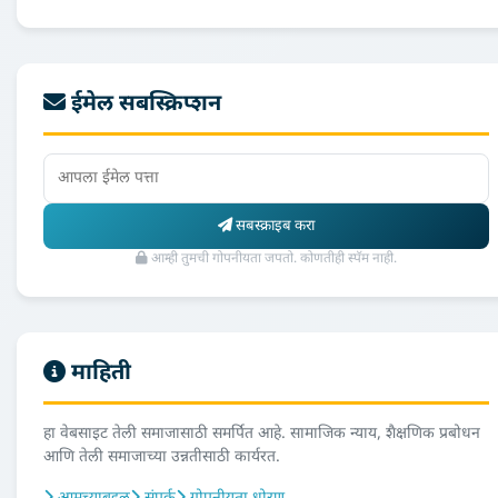
ईमेल सबस्क्रिप्शन
सबस्क्राइब करा
आम्ही तुमची गोपनीयता जपतो. कोणतीही स्पॅम नाही.
माहिती
हा वेबसाइट तेली समाजासाठी समर्पित आहे. सामाजिक न्याय, शैक्षणिक प्रबोधन
आणि तेली समाजाच्या उन्नतीसाठी कार्यरत.