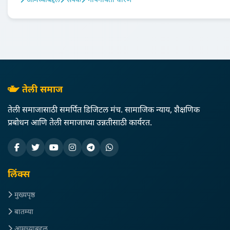
आमच्याबद्दल
संपर्क
गोपनीयता धोरण
तेली समाज
तेली समाजासाठी समर्पित डिजिटल मंच. सामाजिक न्याय, शैक्षणिक
प्रबोधन आणि तेली समाजाच्या उन्नतीसाठी कार्यरत.
लिंक्स
मुख्यपृष्ठ
बातम्या
आमच्याबद्दल