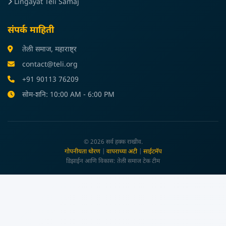
Lingayat Teli Samaj
संपर्क माहिती
तेली समाज, महाराष्ट्र
contact@teli.org
+91 90113 76209
सोम-शनि: 10:00 AM - 6:00 PM
© 2026 सर्व हक्क राखीव.
गोपनीयता धोरण
|
वापराच्या अटी
|
साईटमॅप
डिझाईन आणि विकास: तेली समाज टेक टीम