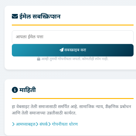
ईमेल सबस्क्रिप्शन
सबस्क्राइब करा
आम्ही तुमची गोपनीयता जपतो. कोणतीही स्पॅम नाही.
माहिती
हा वेबसाइट तेली समाजासाठी समर्पित आहे. सामाजिक न्याय, शैक्षणिक प्रबोधन
आणि तेली समाजाच्या उन्नतीसाठी कार्यरत.
आमच्याबद्दल
संपर्क
गोपनीयता धोरण