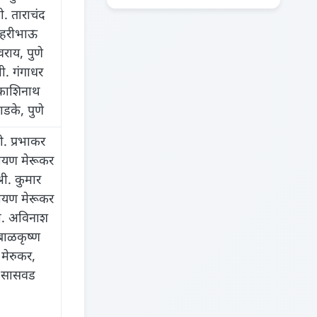
री. ताराचंद
हरीभाऊ
वराय, पुणे
्री. गंगाधर
काशिनाथ
ाडके, पुणे
री. प्रभाकर
ायण मेरूकर
्री. कुमार
ायण मेरूकर
री. अविनाश
बाळकृष्ण
मेरुकर,
सासवड