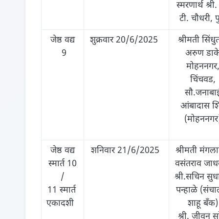
स्मरणार्थ श्री.
टी. चौधरी, प
जेष्ठ वद्य
शुक्रवार 20/6/2025
श्रीमती सिंधु
9
अरुण डाक
मोहननगर
चिंचवड,
सौ.जनाबा
आंबादास शिं
(मोहननगर
जेष्ठ वद्य
शनिवार 21/6/2025
श्रीमती मंगल
स्‍मार्त 10
वसंतराव जाध
/
श्री.सचिन सु
11 स्‍मार्त
पन्हाळे (संच
एकादशी
शाहू बँक)
श्री. जीवन सु