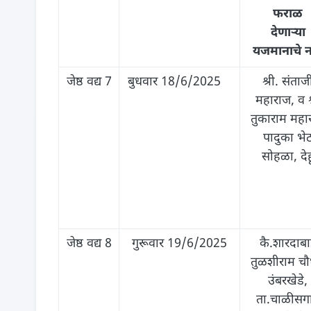
फराळ
देणार्‍या
यजमानाचे न
जेष्ठ वद्य 7
बुधवार 18/6/2025
श्री. संताज
महाराज, व श
तुकाराम महा
पादुका भे
सोहळा, देह
जेष्ठ वद्य 8
गुरूवार 19/6/2025
कै.शारदाब
तुळशीराम चौ
उंबरखेडे,
ता.चाळीसग