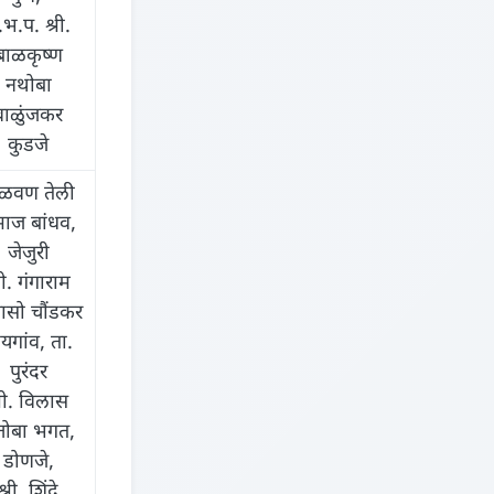
.भ.प. श्री.
बाळकृष्ण
नथोबा
वाळुंजकर
कुडजे
ळवण तेली
ाज बांधव,
जेजुरी
री. गंगाराम
ासो चौंडकर
यगांव, ता.
पुरंदर
्री. विलास
्तोबा भगत,
डोणजे,
श्री. शिंदे