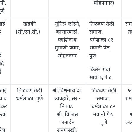
 पी.
मोहननगर)
ुणे
ताई
खडकी
सुनिल लांडगे,
तिळवण तेली
सम
े
(सी.एम.सी.)
कासारवाडी,
समाज,
त
,
काशिनाथ
धर्मशाळा ८२
मुगाजी पवार,
भवानी पेठ,
ई
मोहननगर
पुणे
दे
किर्तन सेवा
)
सायं. ६ ते ८
ाताई
तिळवण तेली
श्री.विश्वनाथ दा.
तिळवण तेली
श्
व व
धर्मशाळा, पुणे
व्यवहारे, सर -
समाज,
राम
धाकर
निफाड
धर्मशाळा ८२
ालक
श्री. विलास
भवानी पेठ,
श
जनार्दन
पुणे
लक्
रेश
रत्नपारखी,