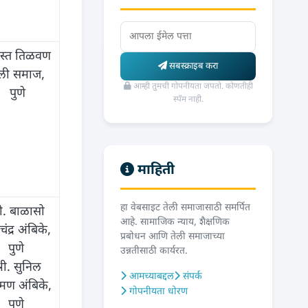
स्त तिळवण
सबस्क्राइब करा
ेली समाज,
आम्ही तुमची गोपनीयता जपतो. कोणतीही
पुणे
स्पॅम नाही.
माहिती
हा वेबसाइट तेली समाजासाठी समर्पित
री. बाळासो
आहे. सामाजिक न्याय, शैक्षणिक
चंद्र अंबिके,
प्रबोधन आणि तेली समाजाच्या
पुणे
उन्नतीसाठी कार्यरत.
्री. सुनिल
आमच्याबद्दल
संपर्क
ष्मण अंबिके,
गोपनीयता धोरण
पुणे