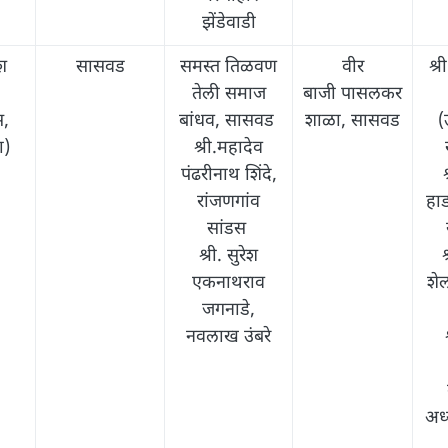
झेंडेवाडी
श
सासवड
समस्त तिळवण
वीर
श्र
,
तेली समाज
बाजी पासलकर
स,
बांधव, सासवड
शाळा, सासवड
(
ा)
श्री.महादेव
पंढरीनाथ शिंदे,
रांजणगांव
हाड
सांडस
श्री. सुरेश
श
एकनाथराव
शे
जगनाडे,
नवलाख उंबरे
अध्