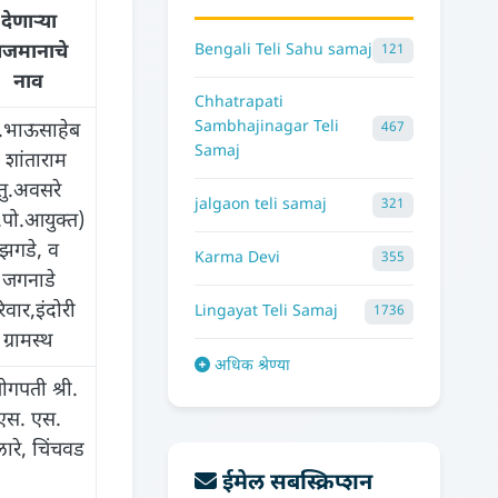
देणार्‍या
Bengali Teli Sahu samaj
जमानाचे
121
नाव
Chhatrapati
Sambhajinagar Teli
467
री.भाऊसाहेब
Samaj
 शांताराम
तु.अवसरे
jalgaon teli samaj
321
.पो.आयुक्त)
झगडे, व
Karma Devi
355
जगनाडे
िवार,इंदोरी
Lingayat Teli Samaj
1736
ग्रामस्‍थ
अधिक श्रेण्या
योगपती श्री.
एस. एस.
ारे, चिंचवड
ईमेल सबस्क्रिप्शन