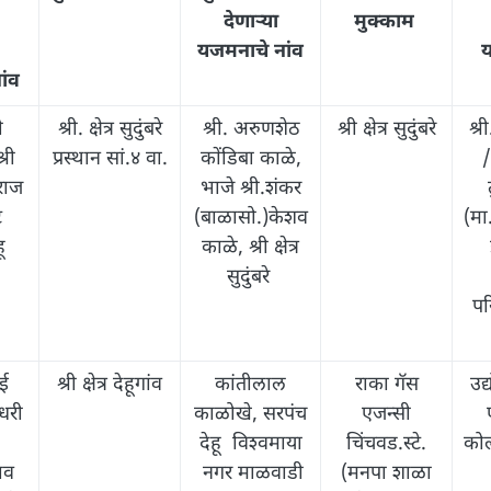
देणार्‍या
मुक्काम
यजमनाचे नांव
य
ांव
ी
श्री. क्षेत्र सुदुंबरे
श्री. अरुणशेठ
श्री क्षेत्र सुदुंबरे
श्
्री
प्रस्थान सां.४ वा.
कोंडिबा काळे,
/
राज
भाजे श्री.शंकर
ट
(बाळासो.)केशव
(मा
ू
काळे, श्री क्षेत्र
सुदुंबरे
पर
ाई
श्री क्षेत्र देहूगांव
कांतीलाल
राका गॅस
उद्
धरी
काळोखे, सरपंच
एजन्सी
देहू विश्‍वमाया
चिंचवड.स्टे.
कोल
ाव
नगर माळवाडी
(मनपा शाळा