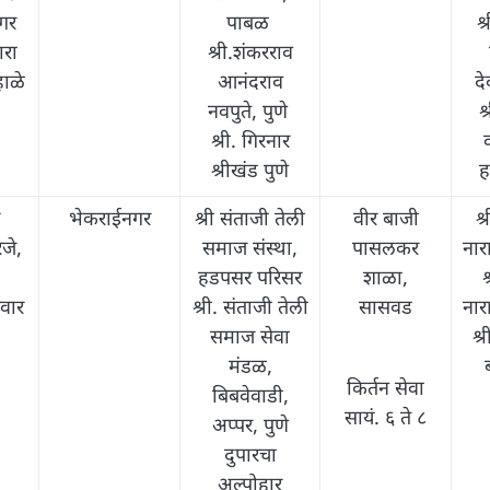
नगर
पाबळ
श्
ारा
श्री.शंकरराव
हाळे
आनंदराव
दे
नवपुते, पुणे
श
श्री. गिरनार
श्रीखंड पुणे
ह
भेकराईनगर
श्री संताजी तेली
वीर बाजी
श्
जे,
समाज संस्था,
पासलकर
नार
हडपसर परिसर
शाळा,
श
वार
श्री. संताजी तेली
सासवड
नार
समाज सेवा
श्
मंडळ,
किर्तन सेवा
बिबवेवाडी,
सायं. ६ ते ८
अप्पर, पुणे
दुपारचा
अल्पोहार