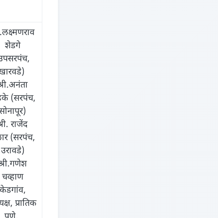
ी.लक्ष्मणराव
शेडगे
उपसरपंच,
खारवडे)
श्री.अनंता
के (सरपंच,
सोनापूर)
्री. राजेंद
लार (सरपंच,
उरावडे)
श्री.गणेश
चव्हाण
केडगांव,
यक्ष, प्रातिक
पुणे,