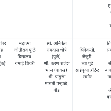
ह
गंबर
महात्मा
श्री. अनिकेत
ति
वड
जोतीराव फुले
रामदास धोत्रे
शिंदेवस्ती,
सम
ा
विद्यालय
(पुणे)
जेजुरी
ुंबई
यमाई शिवरी
श्री. करण राजेश
च्या पुढे
श्
भोज (वाकड)
साईकृपा हॉटेल
बाब
श्री. पांडुरंग
समोर
ना
मारुती पन्हाळे,
बीड
श
दत