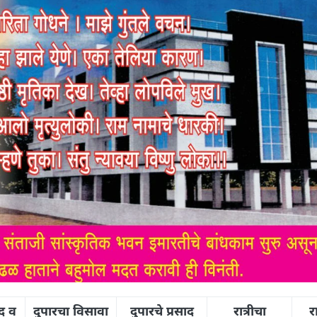
द व
दुपारचा विसावा
दुपारचे प्रसाद
रात्रीचा
र