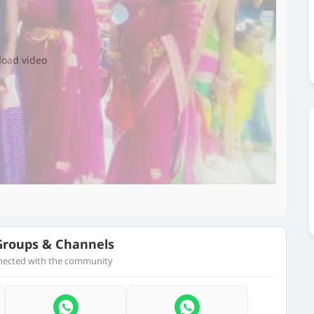
▶️
 load video
roups & Channels
nnected with the community