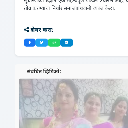
सुधारणेच्या दिशेने एक महत्त्वपूर्ण पाऊल उचलले आहे. व
तीव्र करण्याचा निर्धार समाजबांधवांनी व्यक्त केला.
शेयर करा:
📺 संबंधित व्हिडिओ: