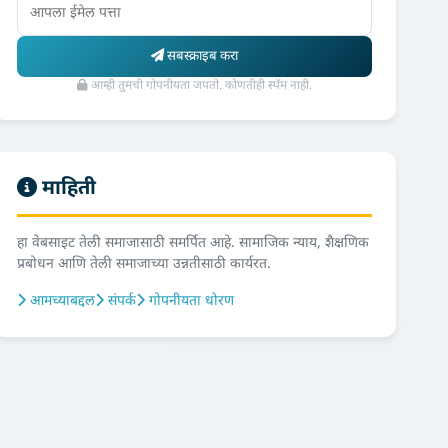
सबस्क्राइब करा
आम्ही तुमची गोपनीयता जपतो. कोणतीही स्पॅम नाही.
माहिती
हा वेबसाइट तेली समाजासाठी समर्पित आहे. सामाजिक न्याय, शैक्षणिक
प्रबोधन आणि तेली समाजाच्या उन्नतीसाठी कार्यरत.
आमच्याबद्दल
संपर्क
गोपनीयता धोरण