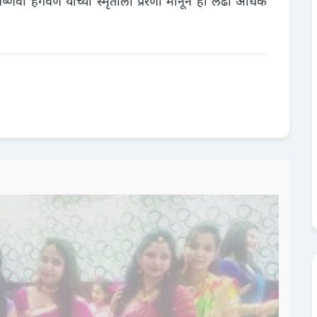
ैष्णवी हगवणे यांच्या स्मृतीला प्रेरणा मानून हा लढा अधिक