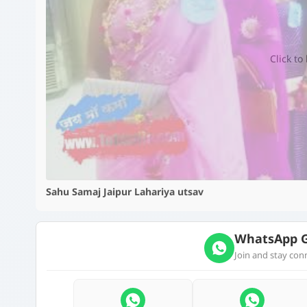
Click to
Sahu Samaj Jaipur Lahariya utsav
WhatsApp G
Join and stay co