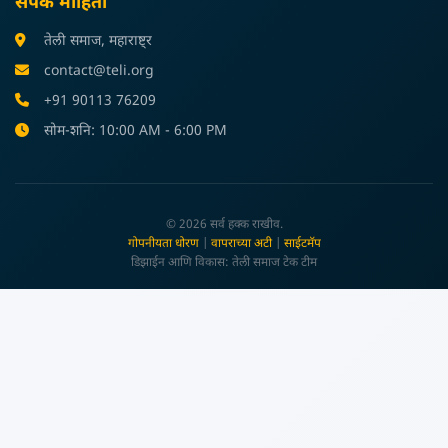
संपर्क माहिती
तेली समाज, महाराष्ट्र
contact@teli.org
+91 90113 76209
सोम-शनि: 10:00 AM - 6:00 PM
© 2026 सर्व हक्क राखीव.
गोपनीयता धोरण
|
वापराच्या अटी
|
साईटमॅप
डिझाईन आणि विकास: तेली समाज टेक टीम