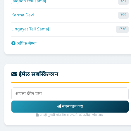
jalgaon teli samaj
321
Karma Devi
355
Lingayat Teli Samaj
1736
अधिक श्रेण्या
ईमेल सबस्क्रिप्शन
सबस्क्राइब करा
आम्ही तुमची गोपनीयता जपतो. कोणतीही स्पॅम नाही.