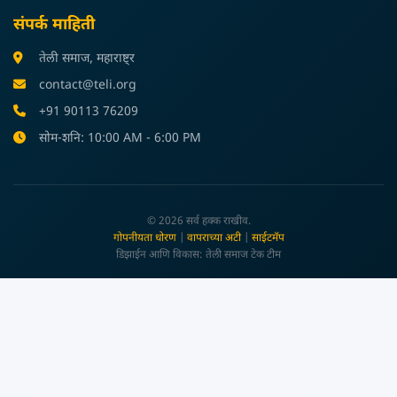
संपर्क माहिती
तेली समाज, महाराष्ट्र
contact@teli.org
+91 90113 76209
सोम-शनि: 10:00 AM - 6:00 PM
© 2026 सर्व हक्क राखीव.
गोपनीयता धोरण
|
वापराच्या अटी
|
साईटमॅप
डिझाईन आणि विकास: तेली समाज टेक टीम