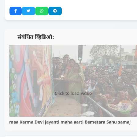
📺 संबंधित व्हिडिओ:
▶️
Click to load video
maa Karma Devi jayanti maha aarti Bemetara Sahu samaj