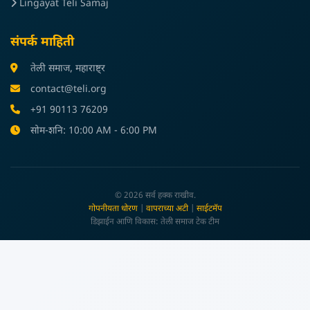
Lingayat Teli Samaj
संपर्क माहिती
तेली समाज, महाराष्ट्र
contact@teli.org
+91 90113 76209
सोम-शनि: 10:00 AM - 6:00 PM
© 2026 सर्व हक्क राखीव.
गोपनीयता धोरण
|
वापराच्या अटी
|
साईटमॅप
डिझाईन आणि विकास: तेली समाज टेक टीम