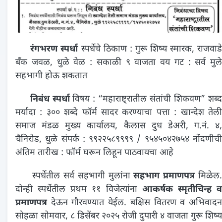
रंगभरण स्पर्धा
स्पर्धेचे ठिकाण : गुरू शिष्य स्मारक, राजवाड
बँक जवळ, धुळे वेळ : सकाळी ९ वाजता वय गट : सर्व मुले
सहभागी होऊ शकतात
निबंध स्पर्धा
विषय : “महाराष्ट्रातील संतांची शिकवण” शब्
मर्यादा : ३०० शब्दे फॉर्म सादर करण्याचा पत्ता : खान्देश तेली
समाज मंडळ मुख्य कार्यालय, कैलास दुध डेअरी, ग.नं. ४,
चैनिरोड, धुळे संपर्क : ९९२२५८९९९९ / ९५४५०४२७५४ नोंदणीची
अंतिम तारीख : फॉर्म घरून लिहून पाठवायचा आहे
स्पर्धेतील सर्व सहभागी मुलांना
सहभाग प्रमाणपत्र
मिळेल
दोन्ही स्पर्धेतील प्रथम ११ विजेत्यांना
आकर्षक स्मृतीचिन्ह 
प्रमाणपत्र
देऊन गौरवण्यात येईल. बक्षिस वितरण व अभिवादन
सोहळा सोमवार, ८ डिसेंबर २०२५ रोजी दुपारी ४ वाजता गुरू शिष्य