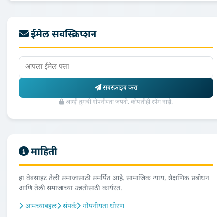
ईमेल सबस्क्रिप्शन
सबस्क्राइब करा
आम्ही तुमची गोपनीयता जपतो. कोणतीही स्पॅम नाही.
माहिती
हा वेबसाइट तेली समाजासाठी समर्पित आहे. सामाजिक न्याय, शैक्षणिक प्रबोधन
आणि तेली समाजाच्या उन्नतीसाठी कार्यरत.
आमच्याबद्दल
संपर्क
गोपनीयता धोरण