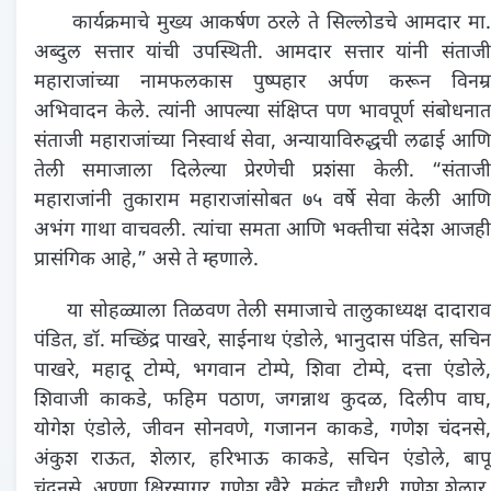
कार्यक्रमाचे मुख्य आकर्षण ठरले ते सिल्लोडचे आमदार मा.
अब्दुल सत्तार यांची उपस्थिती. आमदार सत्तार यांनी संताजी
महाराजांच्या नामफलकास पुष्पहार अर्पण करून विनम्र
अभिवादन केले. त्यांनी आपल्या संक्षिप्त पण भावपूर्ण संबोधनात
संताजी महाराजांच्या निस्वार्थ सेवा, अन्यायाविरुद्धची लढाई आणि
तेली समाजाला दिलेल्या प्रेरणेची प्रशंसा केली. “संताजी
महाराजांनी तुकाराम महाराजांसोबत ७५ वर्षे सेवा केली आणि
अभंग गाथा वाचवली. त्यांचा समता आणि भक्तीचा संदेश आजही
प्रासंगिक आहे,” असे ते म्हणाले.
या सोहळ्याला तिळवण तेली समाजाचे तालुकाध्यक्ष दादाराव
पंडित, डॉ. मच्छिंद्र पाखरे, साईनाथ एंडोले, भानुदास पंडित, सचिन
पाखरे, महादू टोम्पे, भगवान टोम्पे, शिवा टोम्पे, दत्ता एंडोले,
शिवाजी काकडे, फहिम पठाण, जगन्नाथ कुदळ, दिलीप वाघ,
योगेश एंडोले, जीवन सोनवणे, गजानन काकडे, गणेश चंदनसे,
अंकुश राऊत, शेलार, हरिभाऊ काकडे, सचिन एंडोले, बापू
चंदनसे, अण्णा क्षिरसागर, गणेश खैरे, मुकुंद चौधरी, गणेश शेलार,