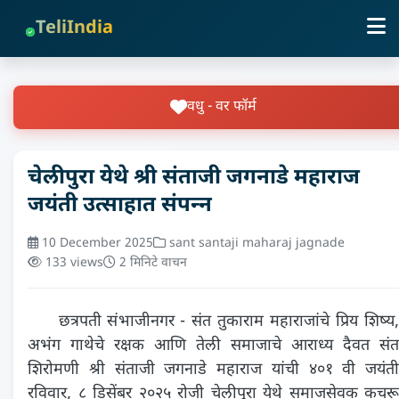
TeliIndia
वधु - वर फॉर्म
चेलीपुरा येथे श्री संताजी जगनाडे महाराज
जयंती उत्साहात संपन्‍न
10 December 2025
sant santaji maharaj jagnade
133 views
2 मिनिटे वाचन
छत्रपती संभाजीनगर - संत तुकाराम महाराजांचे प्रिय शिष्य,
अभंग गाथेचे रक्षक आणि तेली समाजाचे आराध्य दैवत संत
शिरोमणी श्री संताजी जगनाडे महाराज यांची ४०१ वी जयंती
रविवार, ८ डिसेंबर २०२५ रोजी चेलीपुरा येथे समाजसेवक कचरू