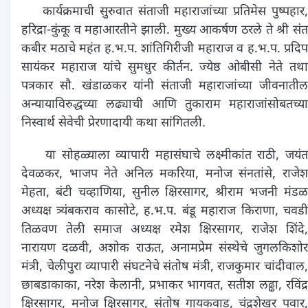
कार्यक्रमाची सुरुवात संताजी महाराजांच्या प्रतिमेस पुष्पहार,
हरिद्रा-कुंकू व महाआरतीने झाली. मुख्य आकर्षण ठरले ते श्री संत
कबीर मठाचे महंत ह.भ.प. शांतिगिरीजी महाराज व ह.भ.प. प्रदिप
सायंकर महाराज यांचे सुमधुर कीर्तन. ज्येष्ठ ओबीसी नेते तथा
पत्रकार सौ. खंडाळकर यांनी संताजी महाराजांच्या जीवनातील
अन्यायाविरुद्धच्या लढ्याची आणि तुकाराम महाराजांसोबतच्या
निस्वार्थ सेवेची प्रेरणादायी कथा सांगितली.
या सोहळ्याला व्यापारी महासंघाचे लक्ष्मीकांत राठी, जयंत
देवळकर, भाजप नेते अनिल मकरिया, मनोज संनतांसे, राजेश
मेहता, बंटी चव्हाणिया, सुनील क्षिरसागर, श्रीराम भजनी मंडळ
अध्यक्ष त्र्यंबकराव कासोटे, ह.भ.प. बंडू महाराज किराणा, चवडी
तिळवण तेली समाज अध्यक्ष रमेश क्षिरसागर, राजेश शिंदे,
नारायण दळवी, अशोक राऊत, अनामप्रेम संस्थेचे जुगलकिशोर
मंत्री, चेलीपुरा व्यापारी संघटनेचे संतोष मंत्री, राजकुमार चांदीवाल,
छाबडाकाका, नरेश केलानी, प्रभाकर भागवत, सतीश लढ्ढा, रविंद्र
क्षिरसागर, मनोज क्षिरसागर, संतोष गायकवाड, चंद्रशेखर पवार,