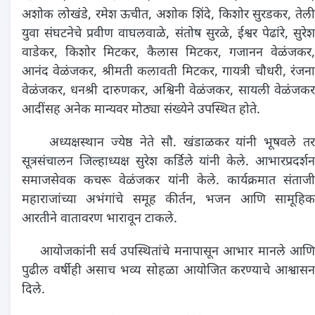
अशोक लोखंडे, रमेश ऊचीत, अशोक शिंदे, किशोर सुरडकर, तेली
युवा संघटनेचे प्रवीण वाघलवाळे, संतोष सुरळे, ईश्वर पेढांरे, सुरेश
वाडेकर, किशोर मिटकर, कैलास मिटकर, गजानन वेळंजकर,
आनंद वेळंजकर, श्रीमती कलावती मिटकर, गायत्री चौधरी, रंजना
वेळंजकर, धनश्री दारुणकर, अश्विनी वेळंजकर, सायली वेळंजकर
आदींसह अनेक मान्यवर मोठ्या संख्येने उपस्थित होते.
अध्यक्षस्थान ज्येष्ठ नेते सौ. खंडाळकर यांनी भूषवले तर
सूत्रसंचालन जिल्हाध्यक्ष सुरेश कर्डिले यांनी केले. आभारप्रदर्शन
समाजसेवक कचरू वेळंजकर यांनी केले. कार्यक्रमात संताजी
महाराजांच्या अभंगांचे समूह कीर्तन, भजन आणि सामूहिक
आरतीने वातावरण भारावून टाकले.
आयोजकांनी सर्व उपस्थितांचे मनापासून आभार मानले आणि
पुढील वर्षीही असाच भव्य सोहळा आयोजित करण्याचे आश्वासन
दिले.