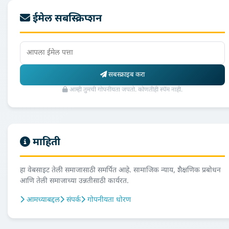
ईमेल सबस्क्रिप्शन
सबस्क्राइब करा
आम्ही तुमची गोपनीयता जपतो. कोणतीही स्पॅम नाही.
माहिती
हा वेबसाइट तेली समाजासाठी समर्पित आहे. सामाजिक न्याय, शैक्षणिक प्रबोधन
आणि तेली समाजाच्या उन्नतीसाठी कार्यरत.
आमच्याबद्दल
संपर्क
गोपनीयता धोरण