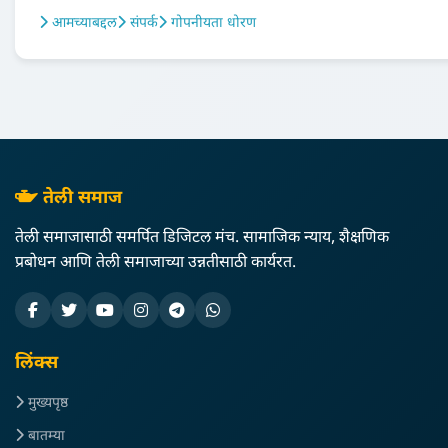
आमच्याबद्दल
संपर्क
गोपनीयता धोरण
तेली समाज
तेली समाजासाठी समर्पित डिजिटल मंच. सामाजिक न्याय, शैक्षणिक
प्रबोधन आणि तेली समाजाच्या उन्नतीसाठी कार्यरत.
लिंक्स
मुख्यपृष्ठ
बातम्या