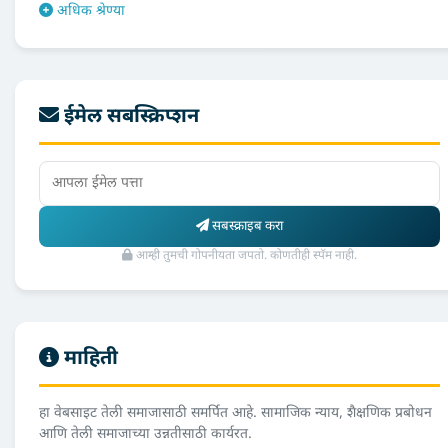
अधिक श्रेण्या
ईमेल सबस्क्रिप्शन
सबस्क्राइब करा
आम्ही तुमची गोपनीयता जपतो. कोणतीही स्पॅम नाही.
माहिती
हा वेबसाइट तेली समाजासाठी समर्पित आहे. सामाजिक न्याय, शैक्षणिक प्रबोधन
आणि तेली समाजाच्या उन्नतीसाठी कार्यरत.