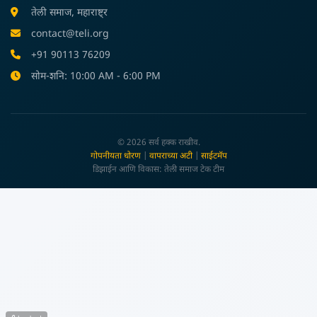
तेली समाज, महाराष्ट्र
contact@teli.org
+91 90113 76209
सोम-शनि: 10:00 AM - 6:00 PM
© 2026 सर्व हक्क राखीव.
गोपनीयता धोरण
|
वापराच्या अटी
|
साईटमॅप
डिझाईन आणि विकास: तेली समाज टेक टीम