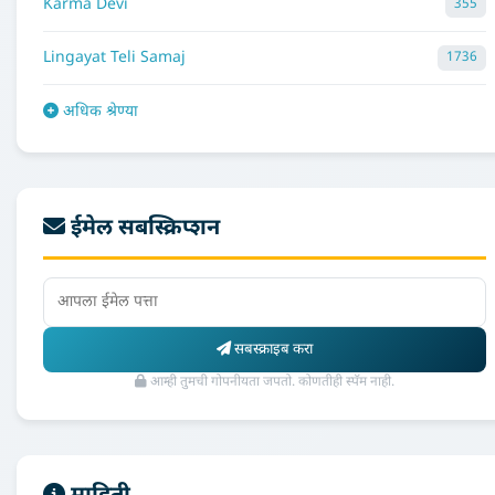
Karma Devi
355
Lingayat Teli Samaj
1736
अधिक श्रेण्या
ईमेल सबस्क्रिप्शन
सबस्क्राइब करा
आम्ही तुमची गोपनीयता जपतो. कोणतीही स्पॅम नाही.