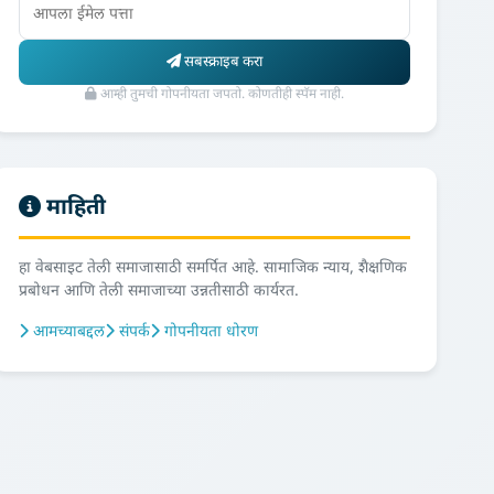
सबस्क्राइब करा
आम्ही तुमची गोपनीयता जपतो. कोणतीही स्पॅम नाही.
माहिती
हा वेबसाइट तेली समाजासाठी समर्पित आहे. सामाजिक न्याय, शैक्षणिक
प्रबोधन आणि तेली समाजाच्या उन्नतीसाठी कार्यरत.
आमच्याबद्दल
संपर्क
गोपनीयता धोरण