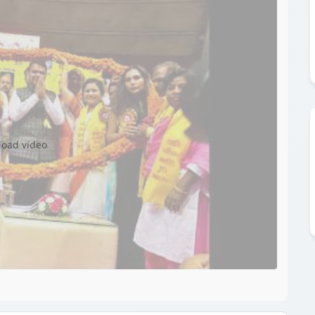
▶️
 load video