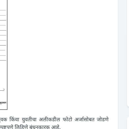
युवक किंवा युवतीचा अलीकडील फोटो अर्जासोबत जोडणे
स्पष्टपणे लिहिणे बंधनकारक आहे.