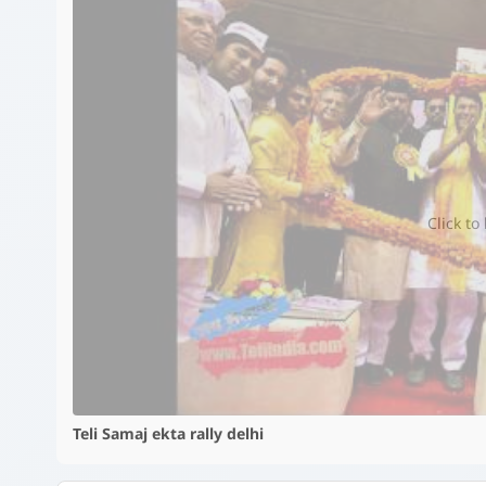
Click to
Teli Samaj ekta rally delhi