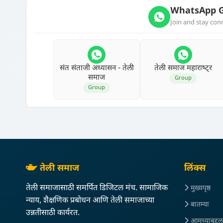
WhatsApp G
Join and stay co
संत संताजी अध्‍यासन - तेली
तेली समाज महाराष्‍ट्र
समाज
Group
Group
तेली समाज
लिंक्स
तेली समाजासाठी समर्पित डिजिटल मंच. सामाजिक
मुख्यपृष्ठ
न्याय, शैक्षणिक प्रबोधन आणि तेली समाजाच्या
बातम्या
उन्नतीसाठी कार्यरत.
आमच्याबद्दल