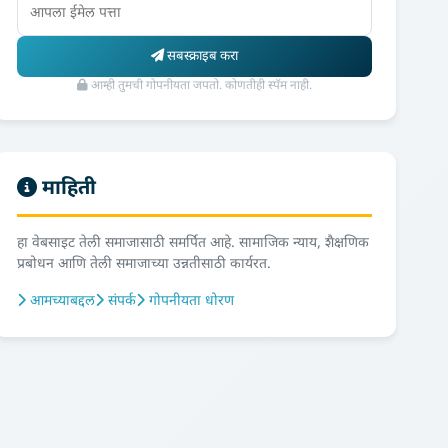
सबस्क्राइब करा
आम्ही तुमची गोपनीयता जपतो. कोणतीही स्पॅम नाही.
माहिती
हा वेबसाइट तेली समाजासाठी समर्पित आहे. सामाजिक न्याय, शैक्षणिक
प्रबोधन आणि तेली समाजाच्या उन्नतीसाठी कार्यरत.
आमच्याबद्दल
संपर्क
गोपनीयता धोरण