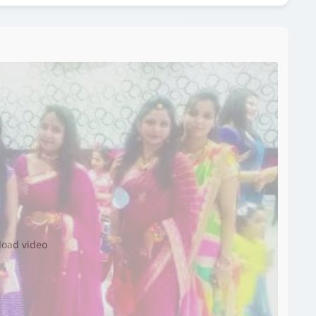
▶️
 load video