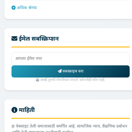
अधिक श्रेण्या
ईमेल सबस्क्रिप्शन
सबस्क्राइब करा
आम्ही तुमची गोपनीयता जपतो. कोणतीही स्पॅम नाही.
माहिती
हा वेबसाइट तेली समाजासाठी समर्पित आहे. सामाजिक न्याय, शैक्षणिक प्रबोधन