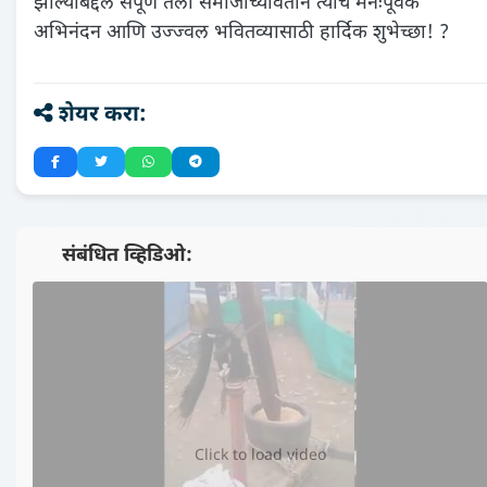
झाल्याबद्दल संपूर्ण तेली समाजाच्यावतीने त्यांचे मनःपूर्वक
अभिनंदन आणि उज्ज्वल भवितव्यासाठी हार्दिक शुभेच्छा! ?
शेयर करा:
📺 संबंधित व्हिडिओ:
▶️
Click to load video