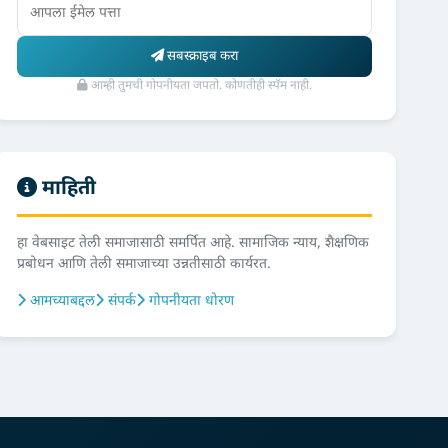
सबस्क्राइब करा
आम्ही तुमची गोपनीयता जपतो. कोणतीही स्पॅम नाही.
माहिती
हा वेबसाइट तेली समाजासाठी समर्पित आहे. सामाजिक न्याय, शैक्षणिक
प्रबोधन आणि तेली समाजाच्या उन्नतीसाठी कार्यरत.
आमच्याबद्दल
संपर्क
गोपनीयता धोरण