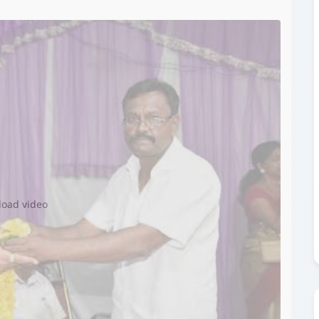
▶️
 load video