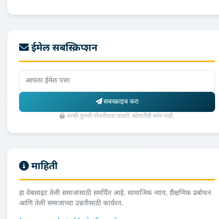
ईमेल सबस्क्रिप्शन
सबस्क्राइब करा
आम्ही तुमची गोपनीयता जपतो. कोणतीही स्पॅम नाही.
माहिती
हा वेबसाइट तेली समाजासाठी समर्पित आहे. सामाजिक न्याय, शैक्षणिक प्रबोधन
आणि तेली समाजाच्या उन्नतीसाठी कार्यरत.