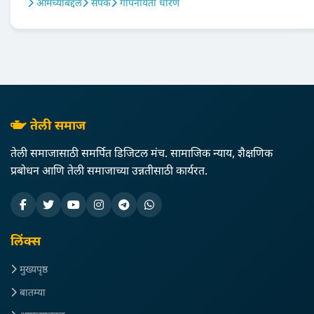
आमच्याबद्दल
संपर्क
गोपनीयता धोरण
तेली समाज
तेली समाजासाठी समर्पित डिजिटल मंच. सामाजिक न्याय, शैक्षणिक
प्रबोधन आणि तेली समाजाच्या उन्नतीसाठी कार्यरत.
लिंक्स
मुख्यपृष्ठ
बातम्या