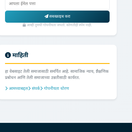
सबस्क्राइब करा
आम्ही तुमची गोपनीयता जपतो. कोणतीही स्पॅम नाही.
माहिती
हा वेबसाइट तेली समाजासाठी समर्पित आहे. सामाजिक न्याय, शैक्षणिक
प्रबोधन आणि तेली समाजाच्या उन्नतीसाठी कार्यरत.
आमच्याबद्दल
संपर्क
गोपनीयता धोरण