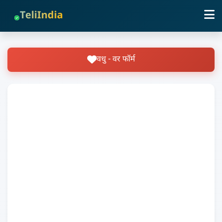
TeliIndia
वधु - वर फॉर्म