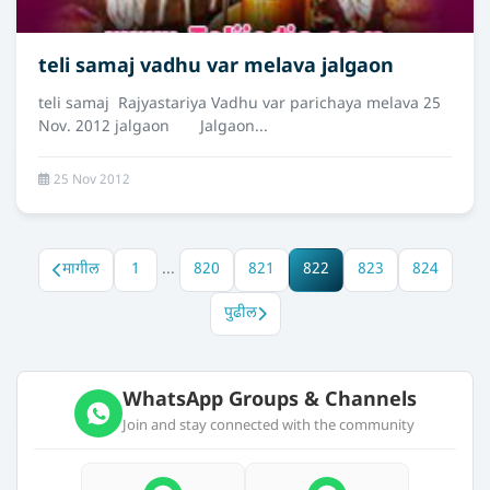
teli samaj vadhu var melava jalgaon
teli samaj Rajyastariya Vadhu var parichaya melava 25
Nov. 2012 jalgaon Jalgaon...
25 Nov 2012
मागील
1
...
820
821
822
823
824
पुढील
WhatsApp Groups & Channels
Join and stay connected with the community