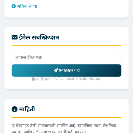
अधिक श्रेण्या
ईमेल सबस्क्रिप्शन
सबस्क्राइब करा
आम्ही तुमची गोपनीयता जपतो. कोणतीही स्पॅम नाही.
माहिती
हा वेबसाइट तेली समाजासाठी समर्पित आहे. सामाजिक न्याय, शैक्षणिक
प्रबोधन आणि तेली समाजाच्या उन्नतीसाठी कार्यरत.