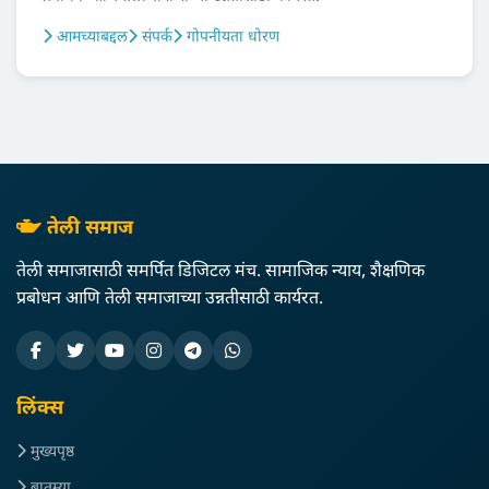
आमच्याबद्दल
संपर्क
गोपनीयता धोरण
तेली समाज
तेली समाजासाठी समर्पित डिजिटल मंच. सामाजिक न्याय, शैक्षणिक
प्रबोधन आणि तेली समाजाच्या उन्नतीसाठी कार्यरत.
लिंक्स
मुख्यपृष्ठ
बातम्या