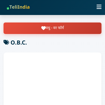
TeliIndia
वधु - वर फॉर्म
O.B.C.