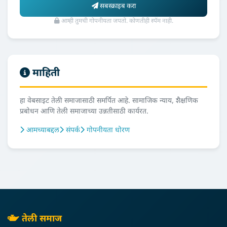
सबस्क्राइब करा
आम्ही तुमची गोपनीयता जपतो. कोणतीही स्पॅम नाही.
माहिती
हा वेबसाइट तेली समाजासाठी समर्पित आहे. सामाजिक न्याय, शैक्षणिक
प्रबोधन आणि तेली समाजाच्या उन्नतीसाठी कार्यरत.
आमच्याबद्दल
संपर्क
गोपनीयता धोरण
तेली समाज